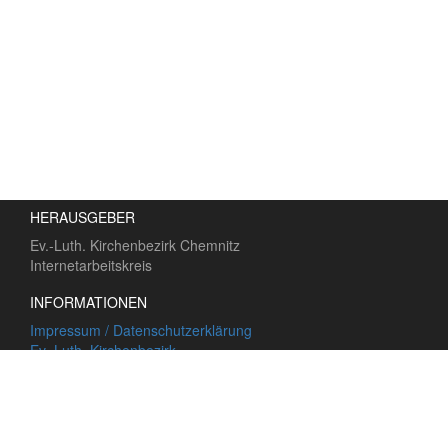
HERAUSGEBER
Ev.-Luth. Kirchenbezirk Chemnitz
Internetarbeitskreis
INFORMATIONEN
Impressum / Datenschutzerklärung
Ev.-Luth. Kirchenbezirk
LINKS
Kulturhauptstadt 2025
Kulturkirche 2025
Ev. Kirchentag