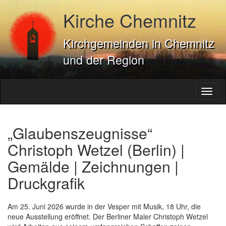
Kirche Chemnitz
Kirchgemeinden in Chemnitz
und der Region
Toggl
naviga
„Glaubenszeugnisse“
Christoph Wetzel (Berlin) |
Gemälde | Zeichnungen |
Druckgrafik
Am 25. Juni 2026 wurde in der Vesper mit Musik, 18 Uhr, die
neue Ausstellung eröffnet. Der Berliner Maler Christoph Wetzel