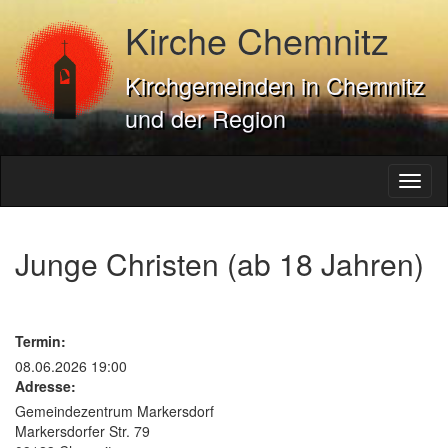
Kirche Chemnitz
Kirchgemeinden in Chemnitz
und der Region
Toggl
naviga
Junge Christen (ab 18 Jahren)
Termin:
08.06.2026 19:00
Adresse:
Gemeindezentrum Markersdorf
Markersdorfer Str. 79