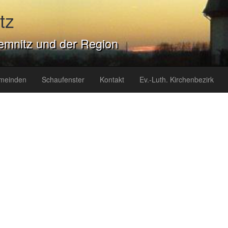
tz
emnitz und der Region
meinden
Schaufenster
Kontakt
Ev.-Luth. Kirchenbezirk