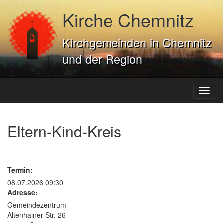
Kirche Chemnitz
Kirchgemeinden in Chemnitz
und der Region
Toggl
naviga
Eltern-Kind-Kreis
Termin:
08.07.2026 09:30
Adresse:
Gemeindezentrum
Altenhainer Str. 26