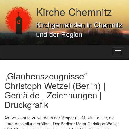
Kirche Chemnitz
Kirchgemeinden in Chemnitz
und der Region
Toggl
naviga
„Glaubenszeugnisse“
Christoph Wetzel (Berlin) |
Gemälde | Zeichnungen |
Druckgrafik
Am 25. Juni 2026 wurde in der Vesper mit Musik, 18 Uhr, die
neue Ausstellung eröffnet. Der Berliner Maler Christoph Wetzel