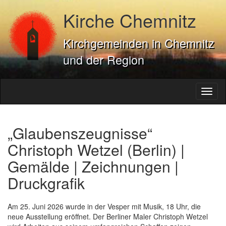
Kirche Chemnitz
Kirchgemeinden in Chemnitz
und der Region
Toggl
naviga
„Glaubenszeugnisse“
Christoph Wetzel (Berlin) |
Gemälde | Zeichnungen |
Druckgrafik
Am 25. Juni 2026 wurde in der Vesper mit Musik, 18 Uhr, die
neue Ausstellung eröffnet. Der Berliner Maler Christoph Wetzel