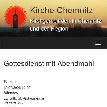
Kirche Chemnitz
Kirchgemeinden in Chemnitz
und der Region
Toggl
naviga
Gottesdienst mit Abendmahl
Termin:
12.07.2026 10:00
Adresse:
Ev.-Luth. St. Andreaskirche
Pfarrstraße 2