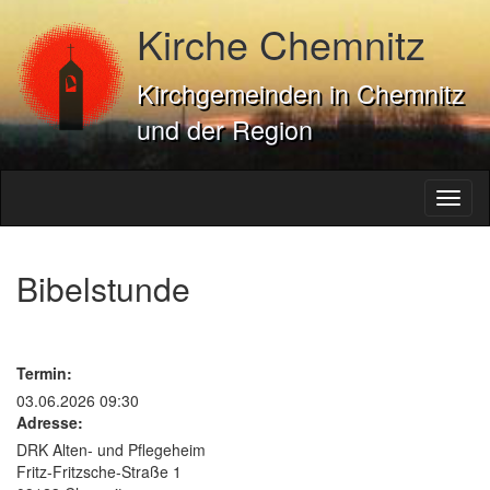
Kirche Chemnitz
Kirchgemeinden in Chemnitz
und der Region
Toggl
naviga
Bibelstunde
Termin:
03.06.2026 09:30
Adresse:
DRK Alten- und Pflegeheim
Fritz-Fritzsche-Straße 1