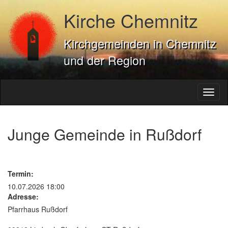
Kirche Chemnitz
Kirchgemeinden in Chemnitz
und der Region
Toggl
naviga
Junge Gemeinde in Rußdorf
Termin:
10.07.2026 18:00
Adresse:
Pfarrhaus Rußdorf