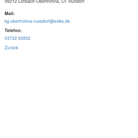
09212 Limbach-Oberfrohna, OT Rußdorf
Mail:
kg.oberfrohna-russdorf@evlks.de
Telefon:
03722 92832
Zurück