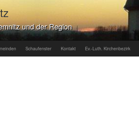
tz
emnitz und der Region
meinden
Schaufenster
Kontakt
Ev.-Luth. Kirchenbezirk