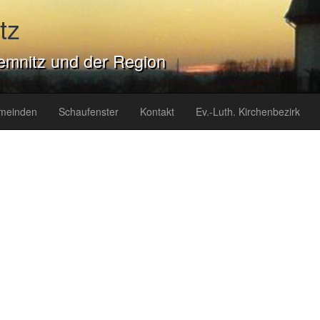
tz
emnitz und der Region
meinden
Schaufenster
Kontakt
Ev.-Luth. Kirchenbezirk