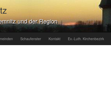
tz
emnitz und der Region
meinden
Schaufenster
Kontakt
Ev.-Luth. Kirchenbezirk